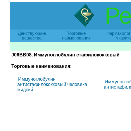
Ре
Действующие
Торговые
Фармаколог
вещества
наименования
указат
J06BB08. Иммуноглобулин стафилококковый
Торговые наименования:
Иммуноглобулин
Иммуноглоб
антистафилококковый человека
антистафил
жидкий