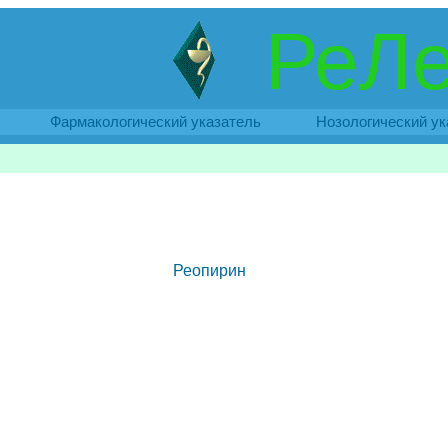
РеЛе
Фармакологический указатель
Нозологический ук
Реопирин