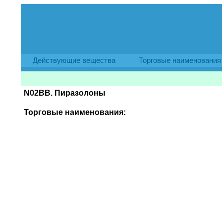
Действующие вещества
Торговые наименования
N02BB. Пиразолоны
Торговые наименования: