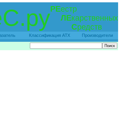
РЕ
естр
С.ру
ЛЕ
карственных
С
редств
азатель
Классификация АТХ
Производители