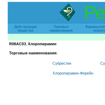
Ре
Действующие
Торговые
Фармаколог
вещества
наименования
указат
R06AC03. Хлоропирамин
Торговые наименования:
Субрестин
Су
Хлоропирамин-Ферейн