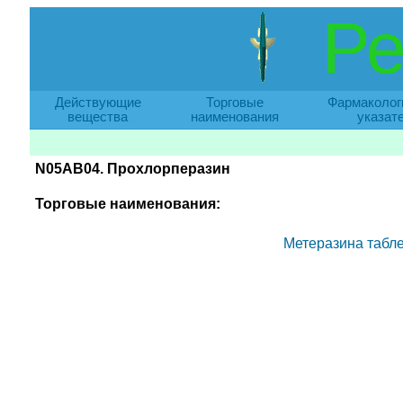
Ре
Действующие
Торговые
Фармаколог
вещества
наименования
указат
N05AB04. Прохлорперазин
Торговые наименования:
Метеразина табле