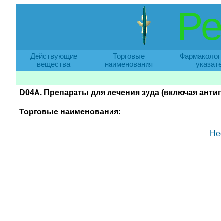
Ре
Действующие
Торговые
Фармаколог
вещества
наименования
указат
D04A. Препараты для лечения зуда (включая анти
Торговые наименования:
Не