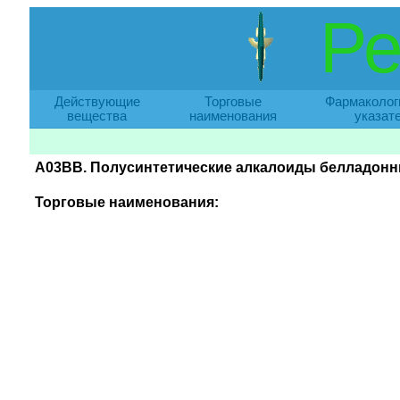
Ре
Действующие
Торговые
Фармаколог
вещества
наименования
указат
A03BB. Полусинтетические алкалоиды белладонн
Торговые наименования: