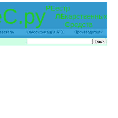
РЕ
естр
С.ру
ЛЕ
карственных
С
редств
азатель
Классификация АТХ
Производители