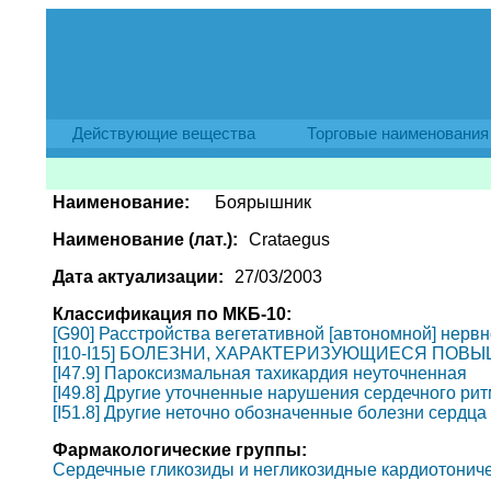
Действующие вещества
Торговые наименования
Наименование:
Боярышник
Наименование (лат.):
Сrataegus
Дата актуализации:
27/03/2003
Классификация по МКБ-10:
[G90] Расстройства вегетативной [автономной] нерв
[I10-I15] БОЛЕЗНИ, ХАРАКТЕРИЗУЮЩИЕСЯ ПО
[I47.9] Пароксизмальная тахикардия неуточненная
[I49.8] Другие уточненные нарушения сердечного ри
[I51.8] Другие неточно обозначенные болезни сердца
Фармакологические группы:
Сердечные гликозиды и негликозидные кардиотониче