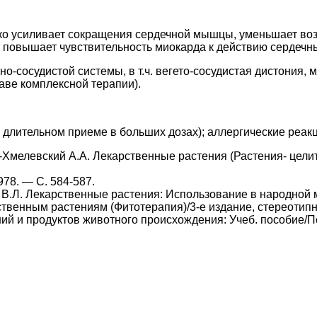
ко усиливает сокращения сердечной мышцы, уменьшает воз
, повышает чувствительность миокарда к действию сердечны
о-сосудистой системы, в т.ч. вегето-сосудистая дистония,
аве комплексной терапии).
 длительном приеме в больших дозах); аллергические реакци
-Хмелевский А.А. Лекарственные растения (Растения- целите
78. — С. 584-587.
 В.Л. Лекарственные растения: Использование в народной ме
твенным растениям (Фитотерапия)/3-е издание, стереотипно
й и продуктов животного происхождения: Учеб. пособие/Под