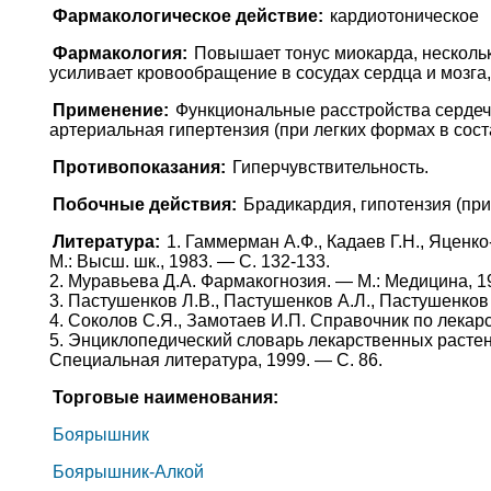
Фармакологическое действие:
кардиотоническое
Фармакология:
Повышает тонус миокарда, несколь
усиливает кровообращение в сосудах сердца и мозга
Применение:
Функциональные расстройства сердечн
артериальная гипертензия (при легких формах в сост
Противопоказания:
Гиперчувствительность.
Побочные действия:
Брадикардия, гипотензия (при
Литература:
1. Гаммерман А.Ф., Кадаев Г.Н., Яценко
М.: Высш. шк., 1983. — С. 132-133.
2. Муравьева Д.А. Фармакогнозия. — М.: Медицина, 19
3. Пастушенков Л.В., Пастушенков А.Л., Пастушенков
4. Соколов С.Я., Замотаев И.П. Справочник по лекарс
5. Энциклопедический словарь лекарственных растени
Специальная литература, 1999. — С. 86.
Торговые наименования:
Боярышник
Боярышник-Алкой