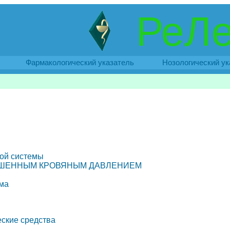
РеЛе
Фармакологический указатель
Нозологический ук
ной системы
ВЫШЕННЫМ КРОВЯНЫМ ДАВЛЕНИЕМ
тма
ские средства