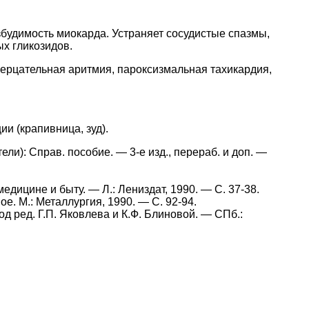
будимость миокарда. Устраняет сосудистые спазмы,
х гликозидов.
 мерцательная аритмия, пароксизмальная тахикардия,
и (крапивница, зуд).
ли): Справ. пособие. — 3-е изд., перераб. и доп. —
дицине и быту. — Л.: Лениздат, 1990. — С. 37-38.
е. М.: Металлургия, 1990. — С. 92-94.
 ред. Г.П. Яковлева и К.Ф. Блиновой. — СПб.: