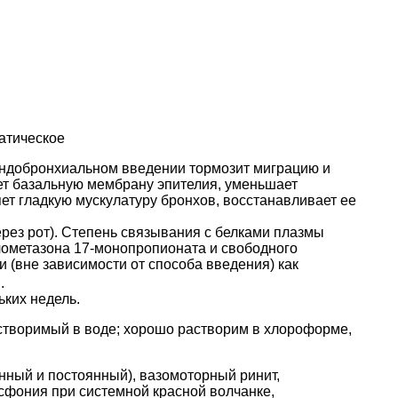
атическое
эндобронхиальном введении тормозит миграцию и
ет базальную мембрану эпителия, уменьшает
ет гладкую мускулатуру бронхов, восстанавливает ее
рез рот). Степень связывания с белками плазмы
клометазона 17-монопропионата и свободного
ии (вне зависимости от способа введения) как
.
ьких недель.
створимый в воде; хорошо растворим в хлороформе,
нный и постоянный), вазомоторный ринит,
фония при системной красной волчанке,