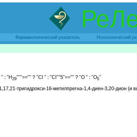
РеЛе
Фармакологический указатель
Нозологический ук
" : "H
"""=="" ? "Cl " : "Cl
""5"=="" ? "O " : "O
"
29
5
1,17,21-тригидрокси-16-метилпрегна-1,4-диен-3,20-дион (и 