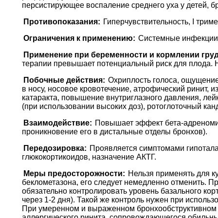
персистирующее воспаление среднего уха у детей, 
Противопоказания:
Гиперчувствительность, I трим
Ограничения к применению:
Системные инфекции, т
Применение при беременности и кормлении гру
терапии превышает потенциальный риск для плода. Н
Побочные действия:
Охриплость голоса, ощущение
в носу, носовое кровотечение, атрофический ринит, 
катаракта, повышение внутриглазного давления, лейк
(при использовании высоких доз), ротоглоточный кан
Взаимодействие:
Повышает эффект бета-адреномим
проникновение его в дистальные отделы бронхов).
Передозировка:
Проявляется симптомами гипотала
глюкокортикоидов, назначение АКТГ.
Меры предосторожности:
Нельзя применять для ку
беклометазона, его следует немедленно отменить. П
обязательно контролировать уровень базального ко
через 1-2 дня). Такой же контроль нужен при исполь
При умеренном и выраженном бронхообструктивном с
аллергического ринита, сопровождающегося обильн