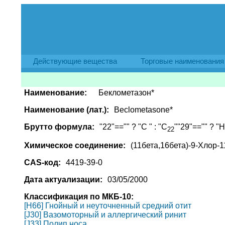
Действующие вещества
Торговые наименования
Наименование:
Беклометазон*
Наименование (лат.):
Beclometasone*
Брутто формула:
"22"=="" ? "C " : "C
""29"=="" ? "H 
22
Химическое соединение:
(11бета,16бета)-9-Хлор-1
CAS-код:
4419-39-0
Дата актуализации:
03/05/2000
Классификация по МКБ-10:
[H66] Гнойный и неуточненный средний отит
[J30] Вазомоторный и аллергический ринит
[J33] Полип носа