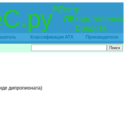
РЕ
естр
С.ру
ЛЕ
карственных
С
редств
азатель
Классификация АТХ
Производители
виде дипропионата)