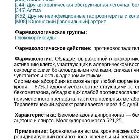
[J44] Другая хроническая обструктивная легочная бо
[J45] Астма
[K52] Другие неинфекционные гастроэнтериты и кол
[M08] Юношеский [ювенильный] артрит
Фармакологические группы:
Глюкокортикоиды
Фармакологическое действие:
противовоспалител
Фармакология:
Обладает выраженной глюкокортико
активацию клеток, участвующих в аллергическом во
секрецию слизи бокаловидными клетками, снижает чис
чувствительность к адреномиметикам.
Системная абсорбция возможна при любой форме вве
крови — 87%. Гидролизуется соответствующими эстер
беклометазона, обладающих слабой противовоспалит
неизмененного препарата, так и его полярных метаб
Терапевтический эффект развивается через 4-5 дней 
Характеристика:
Беклометазона дипропионат — бел
ацетоне и спирте. Молекулярная масса 521,25.
Применение:
Бронхиальная астма, хронические обс
рецидивирующий полипоз носа, ювенильный ревматои