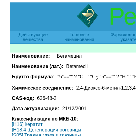
Ре
Действующие
Торговые
Фармаколог
вещества
наименования
указат
Наименование:
Бетамецил
Наименование (лат.):
Betamecil
Брутто формула:
"5"=="" ? "C " : "C
""5"=="" ? "H " : "
5
Химическое соединение:
2,4-Диоксо-6-метил-1,2,3
CAS-код:
626-48-2
Дата актуализации:
21/12/2001
Классификация по МКБ-10:
[H16] Кератит
[H18.4] Дегенерация роговицы
[S05] Травма глаза и глазницы