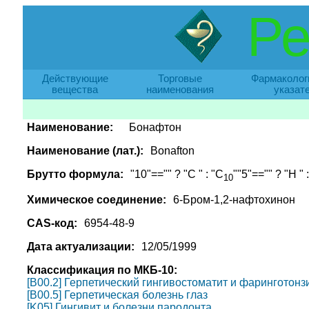
Ре
Действующие
Торговые
Фармаколог
вещества
наименования
указат
Наименование:
Бонафтон
Наименование (лат.):
Bonafton
Брутто формула:
"10"=="" ? "C " : "C
""5"=="" ? "H " 
10
Химическое соединение:
6-Бром-1,2-нафтохинон
CAS-код:
6954-48-9
Дата актуализации:
12/05/1999
Классификация по МКБ-10:
[B00.2] Герпетический гингивостоматит и фаринготонз
[B00.5] Герпетическая болезнь глаз
[K05] Гингивит и болезни пародонта