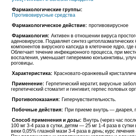
Фармакологические группы:
Противовирусные средства
Фармакологическое действие:
противовирусное
Фармакология:
Активен в отношении вируса просто
аденовирусов. Подавляет синтез цитоплазматических 
компонентов вирусного капсида в клеточное ядро, где
Облегчает течение инфекционного процесса, при мес
воспаления, уменьшает гиперемию конъюнктивы, улуч
роговицы.
Характеристика:
Красновато-оранжевый кристалличе
Применение:
Герпетический кератит, вирусные забол
герпетический стоматит и гингивит, герпес половых о
Противопоказания:
Гиперчувствительность.
Побочные действия:
При приеме внутрь — диарея, 
Способ применения и дозы:
Внутрь (через час пос
100 мг 3-4 раза в сутки, детям — 25 мг 1-4 раза в су
веки 0,05% глазной мази 3-4 раза в день; курс лечения