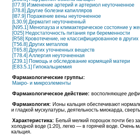
[I77.9] Изменение артерий и артериол неуточненное
[I78.8] Другие болезни капилляров
[I87.9] Поражение вены неуточненное
[L30.9] Дерматит неуточненный
[N95.1] Менопауза и климактерическое состояние у 
[O25] Недостаточность питания при беременности
[R58] Кровотечение, не классифицированное в других
[T56.8] Других металлов
[T65.8] Других уточненных веществ
[T78.4] Аллергия неуточненная
[Z39.1] Помощь и обследование кормящей матери
[E83.5.1] Гипокальциемия
Фармакологические группы:
Макро- и микроэлементы
Фармакологическое действие:
восполняющее дефиц
Фармакология:
Ионы кальция обеспечивают нормаль
и гладкой мускулатуры, деятельность миокарда, сверт
Характеристика:
Белый мелкий порошок почти без за
холодной воде (1:20), легко — в горячей воде. Очень
кальция.