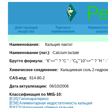
Ре
Действующие
Торговые
Фармаколог
вещества
наименования
указат
Наименование:
Кальция лактат
Наименование (лат.):
Calcium lactate
Брутто формула:
"6"=="" ? "C " : "C
""10"=="" ? "H " :
6
Химическое соединение:
Кальциевая соль 2-гидрок
CAS-код:
814-80-2
Дата актуализации:
06/10/2006
Классификация по МКБ-10:
[E20] Гипопаратиреоз
[E58] Алиментарная недостаточность кальция
[E83.5] Нарушения обмена кальция