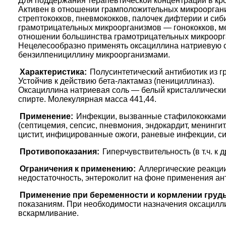
Для поддержания терапевтической концентрации в кро
Активен в отношении грамположительных микрооргани
стрептококков, пневмококков, палочек дифтерии и си
грамотрицательных микроорганизмов — гонококков, ме
отношении большинства грамотрицательных микроорган
Нецелесообразно применять оксациллина натриевую с
бензилпенициллину микроорганизмами.
Характеристика:
Полусинтетический антибиотик из г
Устойчив к действию бета-лактамаз (пенициллиназ).
Оксациллина натриевая соль — белый кристаллический 
спирте. Молекулярная масса 441,44.
Применение:
Инфекции, вызванные стафилококками
(септицемия, сепсис, пневмония, эндокардит, менингит
цистит, инфицированные ожоги, раневые инфекции, с
Противопоказания:
Гиперчувствительность (в т.ч. 
Ограничения к применению:
Аллергические реакции
недостаточность, энтероколит на фоне применения ант
Применение при беременности и кормлении груд
показаниям. При необходимости назначения оксацилли
вскармливание.