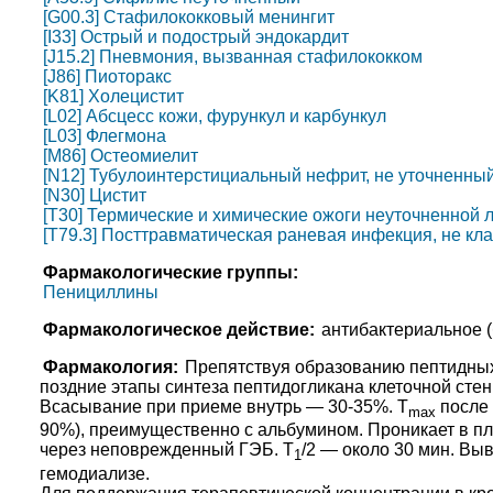
[G00.3] Стафилококковый менингит
[I33] Острый и подострый эндокардит
[J15.2] Пневмония, вызванная стафилококком
[J86] Пиоторакс
[K81] Холецистит
[L02] Абсцесс кожи, фурункул и карбункул
[L03] Флегмона
[M86] Остеомиелит
[N12] Тубулоинтерстициальный нефрит, не уточненный
[N30] Цистит
[T30] Термические и химические ожоги неуточненной 
[T79.3] Посттравматическая раневая инфекция, не кл
Фармакологические группы:
Пенициллины
Фармакологическое действие:
антибактериальное 
Фармакология:
Препятствуя образованию пептидных
поздние этапы синтеза пептидогликана клеточной стен
Всасывание при приеме внутрь — 30-35%. T
после 
max
90%), преимущественно с альбумином. Проникает в пл
через неповрежденный ГЭБ. T
/2 — около 30 мин. Выв
1
гемодиализе.