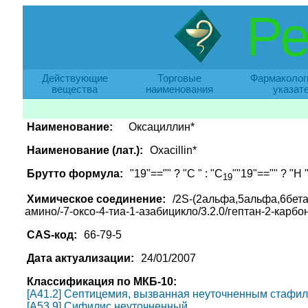
Ре
Действующие
Торговые
Фармаколог
вещества
наименования
указат
Наименование:
Оксациллин*
Наименование (лат.):
Oxacillin*
Брутто формула:
"19"=="" ? "C " : "C
""19"=="" ? "H "
19
Химическое соединение:
/2S-(2альфа,5альфа,6бета)
амино/-7-оксо-4-тиа-1-азабицикло/3.2.0/гептан-2-карбо
CAS-код:
66-79-5
Дата актуализации:
24/01/2007
Классификация по МКБ-10:
[A41.2] Септицемия, вызванная неуточненным стафил
[A53.9] Сифилис неуточненный