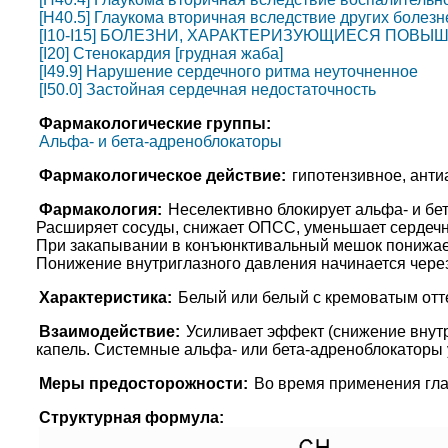
[H40.5] Глаукома вторичная вследствие других болезн
[I10-I15] БОЛЕЗНИ, ХАРАКТЕРИЗУЮЩИЕСЯ ПО
[I20] Стенокардия [грудная жаба]
[I49.9] Нарушение сердечного ритма неуточненное
[I50.0] Застойная сердечная недостаточность
Фармакологические группы:
Альфа- и бета-адреноблокаторы
Фармакологическое действие:
гипотензивное, анти
Фармакология:
Неселективно блокирует альфа- и бет
Расширяет сосуды, снижает ОПСС, уменьшает сердеч
При закапывании в конъюнктивальный мешок понижает
Понижение внутриглазного давления начинается через 
Характеристика:
Белый или белый с кремоватым отте
Взаимодействие:
Усиливает эффект (снижение внутр
капель. Cистемные альфа- или бета-адреноблокаторы 
Меры предосторожности:
Во время применения глаз
Структурная формула: