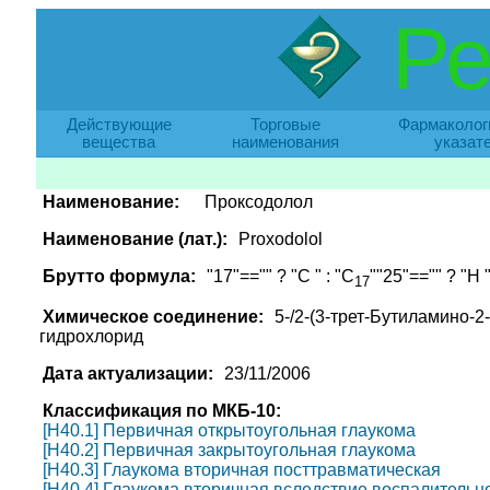
Ре
Действующие
Торговые
Фармаколог
вещества
наименования
указат
Наименование:
Проксодолол
Наименование (лат.):
Proxodolol
Брутто формула:
"17"=="" ? "C " : "C
""25"=="" ? "H "
17
Химическое соединение:
5-/2-(3-трет-Бутиламино-2
гидрохлорид
Дата актуализации:
23/11/2006
Классификация по МКБ-10:
[H40.1] Первичная открытоугольная глаукома
[H40.2] Первичная закрытоугольная глаукома
[H40.3] Глаукома вторичная посттравматическая
[H40.4] Глаукома вторичная вследствие воспалительн