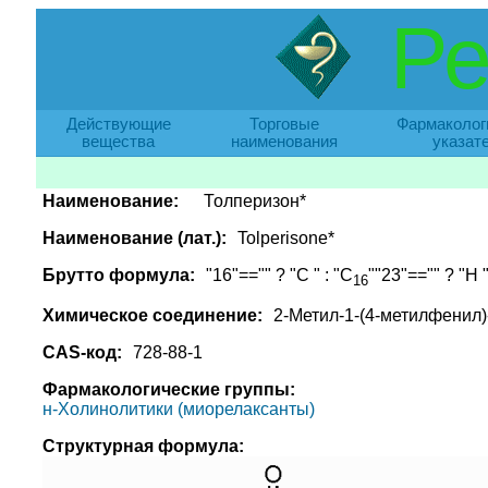
Ре
Действующие
Торговые
Фармаколог
вещества
наименования
указат
Наименование:
Толперизон*
Наименование (лат.):
Tolperisone*
Брутто формула:
"16"=="" ? "C " : "C
""23"=="" ? "H "
16
Химическое соединение:
2-Метил-1-(4-метилфенил)
CAS-код:
728-88-1
Фармакологические группы:
н-Холинолитики (миорелаксанты)
Структурная формула: