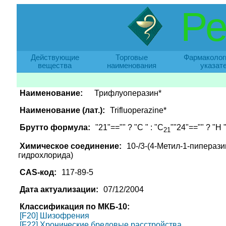
Ре
Действующие
Торговые
Фармаколог
вещества
наименования
указат
Наименование:
Трифлуоперазин*
Наименование (лат.):
Trifluoperazine*
Брутто формула:
"21"=="" ? "C " : "C
""24"=="" ? "H "
21
Химическое соединение:
10-/3-(4-Метил-1-пипераз
гидрохлорида)
CAS-код:
117-89-5
Дата актуализации:
07/12/2004
Классификация по МКБ-10:
[F20] Шизофрения
[F22] Хронические бредовые расстройства