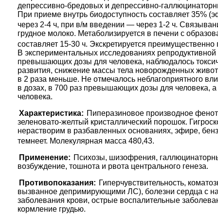
депрессивно-бредовых и депрессивно-галлюцинаторны
При приеме внутрь биодоступность составляет 35% (э
через 2-4 ч, при в/м введении — через 1-2 ч. Связыва
грудное молоко. Метаболизируется в печени с образо
составляет 15-30 ч. Экскретируется преимущественно 
В экспериментальных исследованиях репродуктивной ф
превышающих дозы для человека, наблюдалось токсиче
развития, снижение массы тела новорожденных живот
в 2 раза меньше. Не отмечалось неблагоприятного вл
в дозах, в 700 раз превышающих дозы для человека, а
человека.
Характеристика:
Пиперазиновое производное фенот
зеленовато-желтый кристаллический порошок. Гигроско
нерастворим в разбавленных основаниях, эфире, бенз
темнеет. Молекулярная масса 480,43.
Применение:
Психозы, шизофрения, галлюцинаторн
возбуждение, тошнота и рвота центрального генеза.
Противопоказания:
Гиперчувствительность, коматоз
вызванное депримирующими ЛС), болезни сердца с на
заболевания крови, острые воспалительные заболеван
кормление грудью.