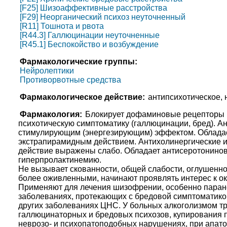
[F25] Шизоаффективные расстройства
[F29] Неорганический психоз неуточненный
[R11] Тошнота и рвота
[R44.3] Галлюцинации неуточненные
[R45.1] Беспокойство и возбуждение
Фармакологические группы:
Нейролептики
Противорвотные средства
Фармакологическое действие:
антипсихотическое, 
Фармакология:
Блокирует дофаминовые рецепторы 
психотическую симптоматику (галлюцинации, бред). А
стимулирующим (энергезирующим) эффектом. Облада
экстрапирамидным действием. Антихолинергические и
действие выражены слабо. Обладает антисеротонино
гиперпролактинемию.
Не вызывает скованности, общей слабости, оглушенно
более оживленными, начинают проявлять интерес к о
Применяют для лечения шизофрении, особенно парано
заболеваниях, протекающих с бредовой симптоматико
других заболеваниях ЦНС. У больных алкоголизмом т
галлюцинаторных и бредовых психозов, купирования 
неврозо- и психопатоподобных нарушениях, при апато