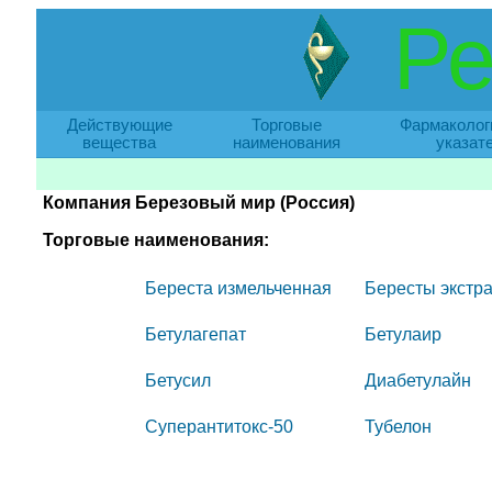
Ре
Действующие
Торговые
Фармаколог
вещества
наименования
указат
Компания Березовый мир (Россия)
Торговые наименования:
Береста измельченная
Бересты экстра
Бетулагепат
Бетулаир
Бетусил
Диабетулайн
Суперантитокс-50
Тубелон