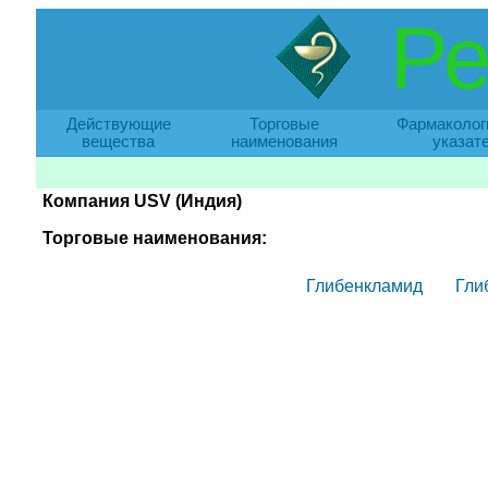
Ре
Действующие
Торговые
Фармаколог
вещества
наименования
указат
Компания USV (Индия)
Торговые наименования:
Глибенкламид
Гли