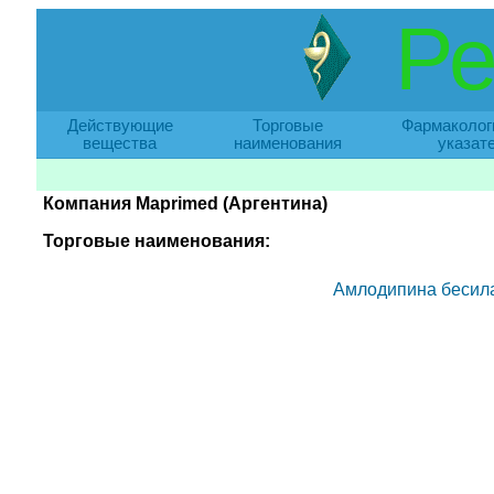
Ре
Действующие
Торговые
Фармаколог
вещества
наименования
указат
Компания Maprimed (Аргентина)
Торговые наименования:
Амлодипина бесил