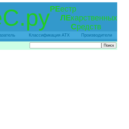
РЕ
естр
С.ру
ЛЕ
карственных
С
редств
азатель
Классификация АТХ
Производители