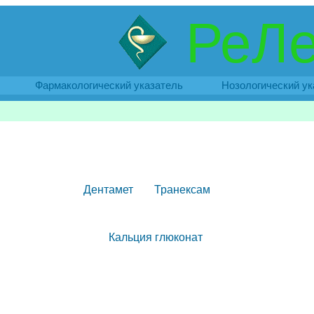
РеЛе
Фармакологический указатель
Нозологический ук
Дентамет
Транексам
Кальция глюконат