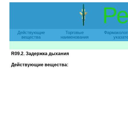
Ре
Действующие
Торговые
Фармаколог
вещества
наименования
указат
R09.2. Задержка дыхания
Действующие вещества: