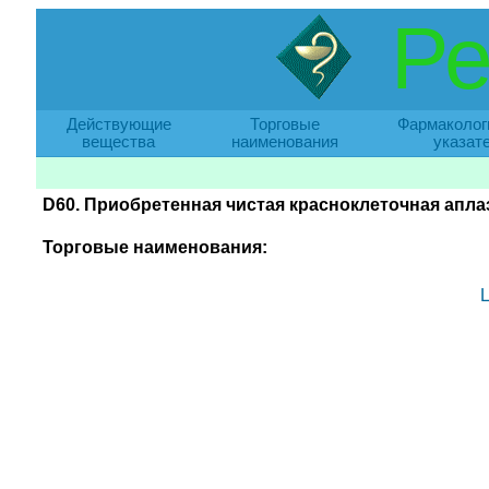
Ре
Действующие
Торговые
Фармаколог
вещества
наименования
указат
D60. Приобретенная чистая красноклеточная апла
Торговые наименования: