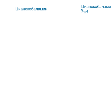
Цианокобалами
Цианокобаламин
B
)
12