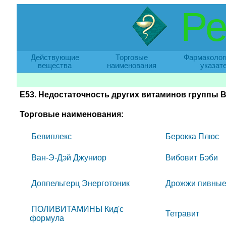
Ре
Действующие
Торговые
Фармаколог
вещества
наименования
указат
E53. Недостаточность других витаминов группы 
Торговые наименования:
Бевиплекс
Берокка Плюс
Ван-Э-Дэй Джуниор
Вибовит Бэби
Доппельгерц Энерготоник
Дрожжи пивны
ПОЛИВИТАМИНЫ Кид'с
Тетравит
формула