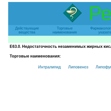
Ре
Действующие
Торговые
Фармаколог
вещества
наименования
указат
E63.0. Недостаточность незаменимых жирных кис
Торговые наименования:
Интралипид
Липовеноз
Липофу