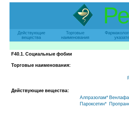
Ре
Действующие
Торговые
Фармаколог
вещества
наименования
указат
F40.1. Социальные фобии
Торговые наименования:
Действующие вещества:
Алпразолам*
Венлафа
Пароксетин*
Пропран