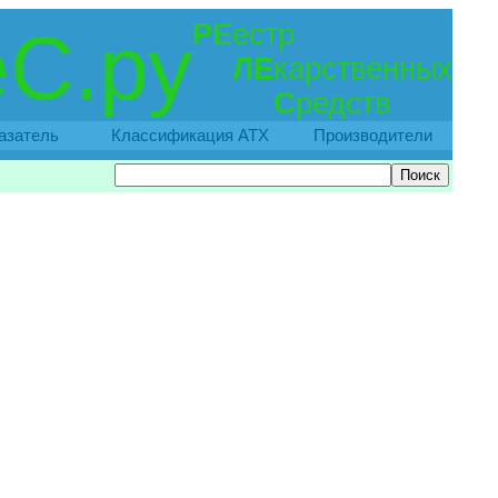
РЕ
естр
С.ру
ЛЕ
карственных
С
редств
азатель
Классификация АТХ
Производители