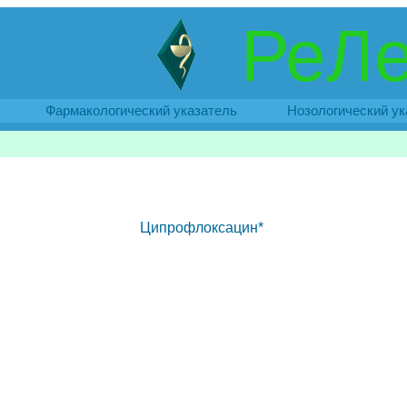
РеЛе
Фармакологический указатель
Нозологический ук
Ципрофлоксацин*