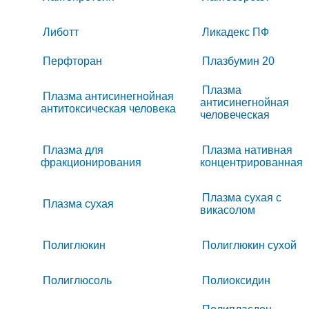
Либотт
Ликадекс ПФ
Перфторан
Плазбумин 20
Плазма
Плазма антисинегнойная
антисинегнойная
антитоксическая человека
человеческая
Плазма для
Плазма нативная
фракционирования
концентрированная
Плазма сухая с
Плазма сухая
викасолом
Полиглюкин
Полиглюкин сухой
Полиглюсоль
Полиоксидин