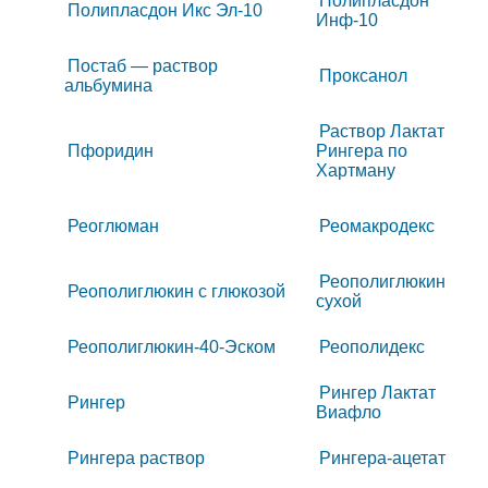
Полипласдон
Полипласдон Икс Эл-10
Инф-10
Постаб — раствор
Проксанол
альбумина
Раствор Лактат
Пфоридин
Рингера по
Хартману
Реоглюман
Реомакродекс
Реополиглюкин
Реополиглюкин c глюкозой
сухой
Реополиглюкин-40-Эском
Реополидекс
Рингер Лактат
Рингер
Виафло
Рингера раствор
Рингера-ацетат