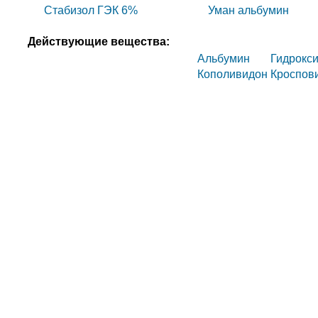
Стабизол ГЭК 6%
Уман альбумин
Действующие вещества:
Альбумин
Гидрокс
Кополивидон
Кроспов