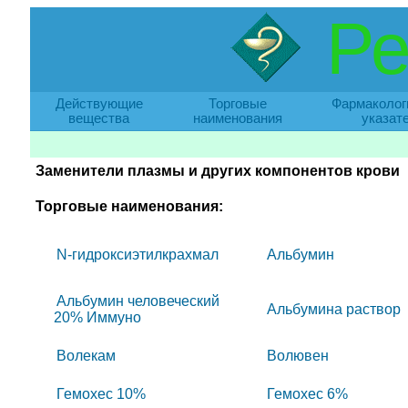
Ре
Действующие
Торговые
Фармаколог
вещества
наименования
указат
Заменители плазмы и других компонентов крови
Торговые наименования:
N-гидроксиэтилкрахмал
Альбумин
Альбумин человеческий
Альбумина раствор
20% Иммуно
Волекам
Волювен
Гемохес 10%
Гемохес 6%