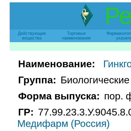
Ре
Действующие
Торговые
Фармаколог
вещества
наименования
указат
Наименование:
Гинкг
Группа:
Биологические
Форма выпуска:
пор. 
ГР:
77.99.23.3.У.9045.8.
Медифарм (Россия)