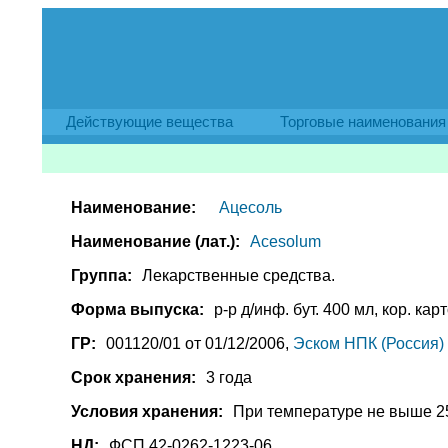
Действующие вещества
Торговые наименования
Наименование:
Ацесоль
Наименование (лат.):
Acesolum
Группа:
Лекарственные средства.
Форма выпуска:
р-р д/инф. бут. 400 мл, кор. карт
ГР:
001120/01 от 01/12/2006,
Эском НПК (Россия)
Срок хранения:
3 года
Условия хранения:
При температуре не выше 2
НД:
ФСП 42-0262-1223-06