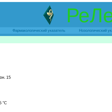
РеЛе
Фармакологический указатель
Нозологический ук
он. 15
5 °C