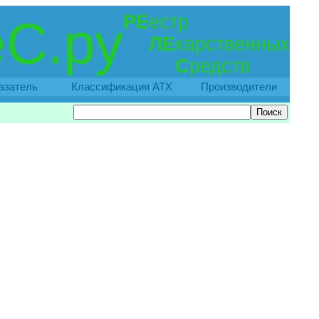
РЕ
естр
С.ру
ЛЕ
карственных
С
редств
азатель
Классификация АТХ
Производители