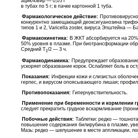
ацикловир — 0,05 г
в тубах по 5 г; в пачке картонной 1 туба.
Фармакологическое действие:
Противовирусно
конкурентно замещающий деоксигуанозина трифосф
типов 1 и 2, Varicella zoster, вируса Эпштейна — Б
Фармакокинетика:
В ЖКТ абсорбируется на 20%.
50% уровня в плазме. При биотрансформации обра
Средний T
/2 — 3 ч.
1
Фармакодинамика:
Предупреждает образование
ускоряет образование корок. Ослабляет боль в о
Показания:
Инфекции кожи и слизистых оболочек
герпес, и вирусом опоясывающего лишая; профил
Противопоказания:
Гиперчувствительность.
Применение при беременности и кормлении г
следует прекратить грудное вскармливание (проник
Побочные действия:
Таблетки: редко — тошнота
повышение содержания билирубина в плазме, уве
Мазь: редко — шелушение в месте аппликации, ло