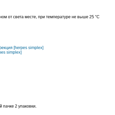
ном от света месте, при температуре не выше 25 °C
екция [herpes simplex]
es simplex]
й пачке 2 упаковки.