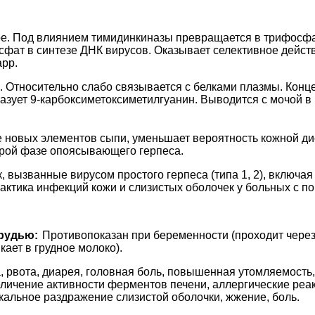
е. Под влиянием тимидинкиназы превращается в трифосфа
ат в синтезе ДНК вирусов. Оказывает селективное действи
арр.
 Относительно слабо связывается с белками плазмы. Конц
зует 9-карбоксиметоксиметилгуанин. Выводится с мочой в 
 новых элементов сыпи, уменьшает вероятность кожной д
строй фазе опоясывающего герпеса.
, вызванные вирусом простого герпеса (типа 1, 2), включ
актика инфекций кожи и слизистых оболочек у больных с 
рудью:
Противопоказан при беременности (проходит через
ает в грудное молоко).
, рвота, диарея, головная боль, повышенная утомляемость,
личение активности ферментов печени, аллергические реак
кальное раздражение слизистой оболочки, жжение, боль.