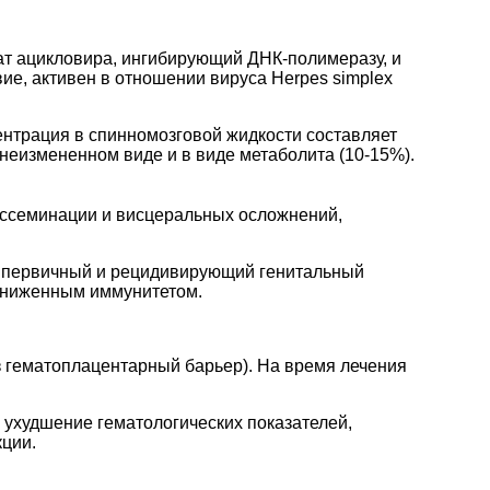
т ацикловира, ингибирующий ДНК-полимеразу, и
е, активен в отношении вируса Herpes simplex
ентрация в спинномозговой жидкости составляет
неизмененном виде и в виде метаболита (10-15%).
иссеминации и висцеральных осложнений,
ая первичный и рецидивирующий генитальный
пониженным иммунитетом.
 гематоплацентарный барьер). На время лечения
 ухудшение гематологических показателей,
ции.