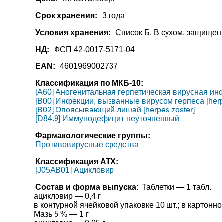
Срок хранения:
3 года
Условия хранения:
Список Б. В сухом, защищен
НД:
ФСП 42-0017-5171-04
EAN:
4601969002737
Классификация по МКБ-10:
[A60] Аногенитальная герпетическая вирусная инф
[B00] Инфекции, вызванные вирусом герпеса [herp
[B02] Опоясывающий лишай [herpes zoster]
[D84.9] Иммунодефицит неуточненный
Фармакологические группы:
Противовирусные средства
Классификация АТХ:
[J05AB01] Ацикловир
Состав и форма выпуска:
Таблетки — 1 табл.
ацикловир — 0,4 г
в контурной ячейковой упаковке 10 шт.; в картонно
Мазь 5 % — 1 г