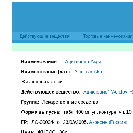
Действующие вещества
Торговые наименования
Наименование:
Ацикловир-Акри
Наименование (лат.):
Aciclovir-Akri
Жизненно-важный
Действующее вещество:
Ацикловир* (Aciclovir*
Группа:
Лекарственные средства.
Форма выпуска:
табл. 400 мг, уп. контурн. яч. 10
ГР:
ЛС-000044 от 23/03/2005,
Акрихин (Россия)
Цена:
ЖНВЛС:186р.