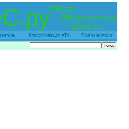
РЕ
естр
С.ру
ЛЕ
карственных
С
редств
азатель
Классификация АТХ
Производители