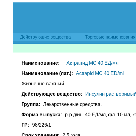
Действующие вещества
Торговые наименования
Наименование:
Актрапид МС 40 ЕД/мл
Наименование (лат.):
Actrapid MC 40 ED/ml
Жизненно-важный
Действующее вещество:
Инсулин растворимый /
Группа:
Лекарственные средства.
Форма выпуска:
р-р д/ин. 40 ЕД/мл, фл. 10 мл, к
ГР:
98/226/1
Срок хранения:
2,5 года