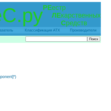
РЕ
естр
С.ру
ЛЕ
карственных
С
редств
азатель
Классификация АТХ
Производители
ponent]*)