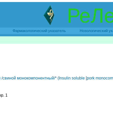
РеЛе
Фармакологический указатель
Нозологический ук
свиной монокомпонентный/* (Insulin soluble [pork monocom
ор. 1