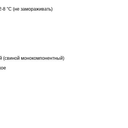
-8 °C (не замораживать)
й (свиной монокомпонентный)
кое