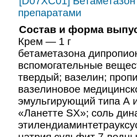
[D07XC01] Бетаметазон 
препаратами
Состав и форма выпус
Крем — 1 г
бетаметазона дипропион
вспомогательные вещест
твердый; вазелин; проп
вазелиновое медицинск
эмульгирующий типа А 
«Ланетте SX»; соль дин
этилендиаминтетрауксус
натрия сульфит 7-водны