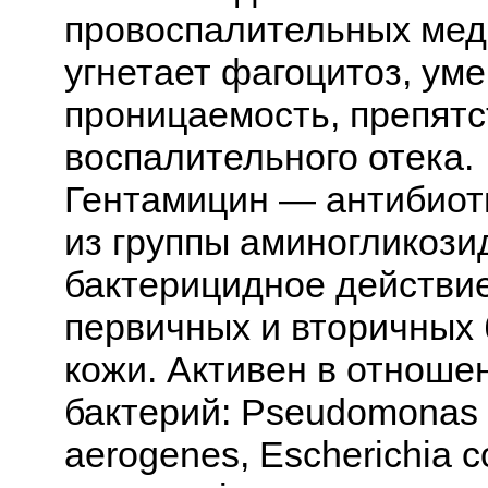
провоспалительных меди
угнетает фагоцитоз, ум
проницаемость, препят
воспалительного отека.
Гентамицин — антибиоти
из группы аминогликози
бактерицидное действи
первичных и вторичных
кожи. Активен в отноше
бактерий: Pseudomonas a
aerogenes, Escherichia col