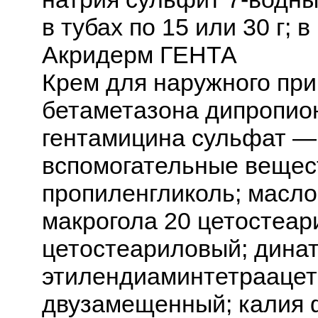
в тубах по 15 или 30 г; 
Акридерм ГЕНТА
Крем для наружного при
бетаметазона дипропион
гентамицина сульфат — 
вспомогательные вещест
пропиленгликоль; масло
макрогола 20 цетостеар
цетостеариловый; дина
этилендиаминтетраацет
двузамещенный; калия