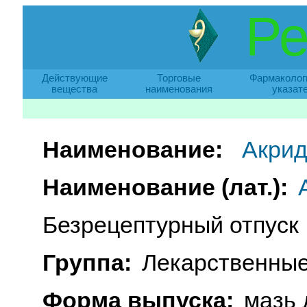
Ре
Действующие
Торговые
Фармаколог
вещества
наименования
указат
Наименование:
Акри
Наименование (лат.):
Безрецептурный отпуск
Группа:
Лекарственные
Форма выпуска:
мазь 