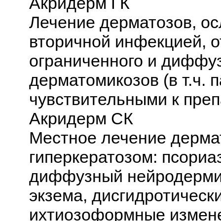
Акридерм ГК
Лечение дерматозов, о
вторичной инфекцией, о
ограниченного и диффу
дерматомикозов (в т.ч. 
чувствительными к преп
Акридерм СК
Местное лечение дерма
гиперкератозом: псориа
диффузный нейродермит
экзема, дисгидротически
ихтиозоформные измен