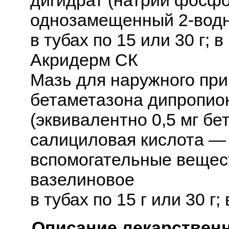
дигидрат (натрий фосф
однозамещенный 2-водн
в тубах по 15 или 30 г; 
Акридерм СК
Мазь для наружного при
бетаметазона дипропион
(эквивалентно 0,5 мг бе
салициловая кислота — 
вспомогательные вещест
вазелиновое
в тубах по 15 г или 30 г;
Описание лекарствен