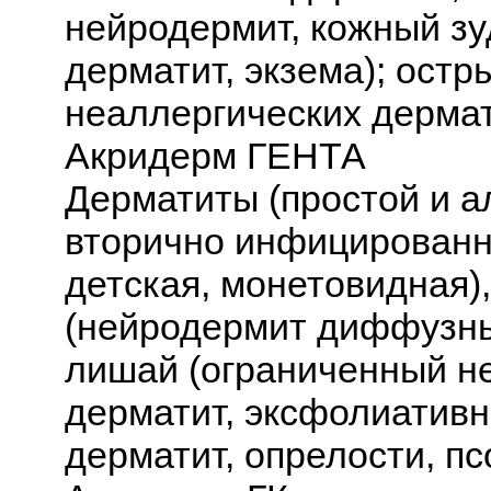
нейродермит, кожный зу
дерматит, экзема); ост
неаллергических дермат
Акридерм ГЕНТА
Дерматиты (простой и а
вторично инфицированны
детская, монетовидная)
(нейродермит диффузны
лишай (ограниченный н
дерматит, эксфолиатив
дерматит, опрелости, пс