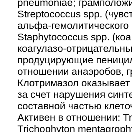
pneumoniae; грамположи
Streptococcus spp. (чув
альфа-гемолитического 
Staphytococcus spp. (ко
коагулазо-отрицательн
продуцирующие пеницил
отношении анаэробов, г
Клотримазол оказывает
за счет нарушения синт
составной частью клето
Активен в отношении: Tr
Trichophyton mentagroph