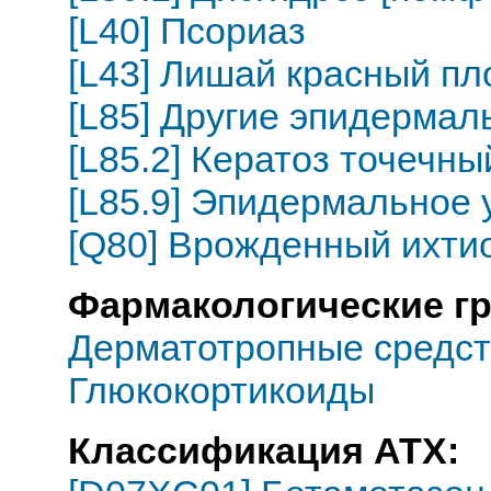
[L40] Псориаз
[L43] Лишай красный пл
[L85] Другие эпидерма
[L85.2] Кератоз точечн
[L85.9] Эпидермальное
[Q80] Врожденный ихти
Фармакологические г
Дерматотропные средст
Глюкокортикоиды
Классификация АТХ: