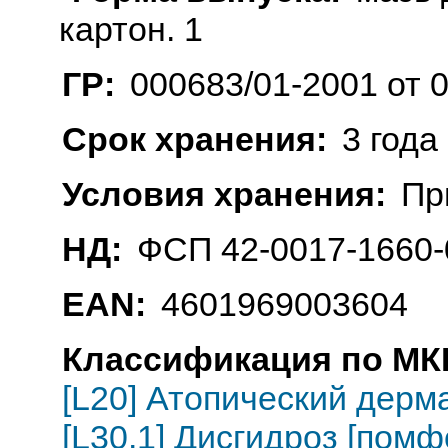
картон. 1
ГР:
000683/01-2001 от 
Срок хранения:
3 года
Условия хранения:
Пр
НД:
ФСП 42-0017-1660-
EAN:
4601969003604
Классификация по МКБ
[L20] Атопический дерм
[L30.1] Дисгидроз [помф