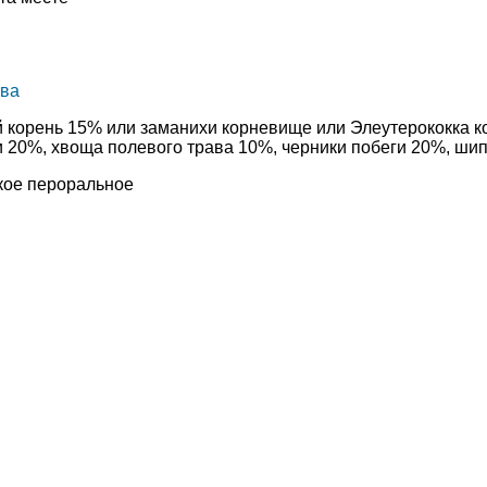
тва
 корень 15% или заманихи корневище или Элеутерококка к
 20%, хвоща полевого трава 10%, черники побеги 20%, ши
кое пероральное