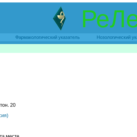
РеЛе
Фармакологический указатель
Нозологический ук
ртон. 20
сия)
та месте