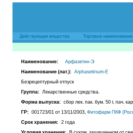
Действующие вещества
Торговые наименования
Наименование:
Арфазетин-Э
Наименование (лат.):
Arphasetinum-E
Безрецептурный отпуск
Группа:
Лекарственные средства.
Форма выпуска:
сбор лек. пак. бум. 50 г, пач. ка
ГР:
001723/01 от 13/11/2003,
Фитофарм ПКФ (Рос
Срок хранения:
2 года
Условия хранения:
В сухом, защищенном от све