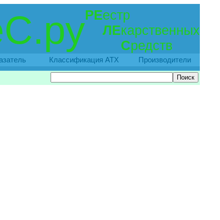
РЕ
естр
С.ру
ЛЕ
карственных
С
редств
азатель
Классификация АТХ
Производители