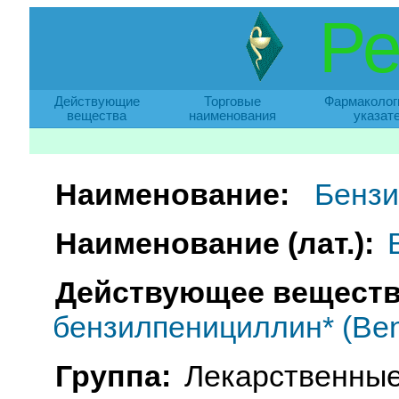
Ре
Действующие
Торговые
Фармаколог
вещества
наименования
указат
Наименование:
Бензи
Наименование (лат.):
Действующее веществ
бензилпенициллин* (Benza
Группа:
Лекарственные