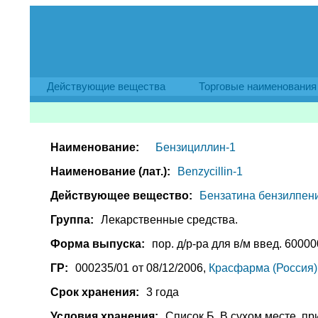
Действующие вещества
Торговые наименования
Наименование:
Бензициллин-1
Наименование (лат.):
Benzycillin-1
Действующее вещество:
Бензатина бензилпениц
Группа:
Лекарственные средства.
Форма выпуска:
пор. д/р-ра для в/м введ. 60000
ГР:
000235/01 от 08/12/2006,
Красфарма (Россия)
Срок хранения:
3 года
Условия хранения:
Список Б. В сухом месте, п