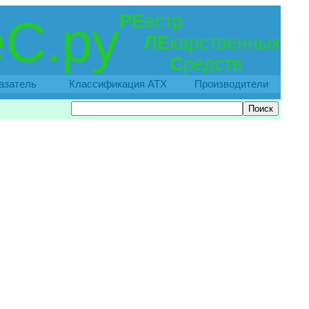
РЕ
естр
С.ру
ЛЕ
карственных
С
редств
азатель
Классификация АТХ
Производители