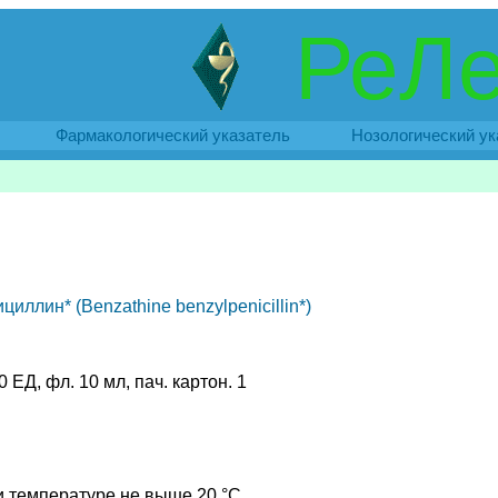
РеЛе
Фармакологический указатель
Нозологический ук
иллин* (Benzathine benzylpenicillin*)
0 ЕД, фл. 10 мл, пач. картон. 1
ри температуре не выше 20 °C