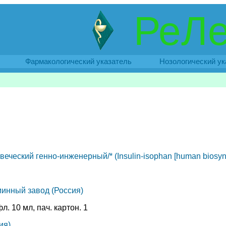
РеЛе
Фармакологический указатель
Нозологический ук
еческий генно-инженерный/* (Insulin-isophan [human biosynth
инный завод (Россия)
л. 10 мл, пач. картон. 1
ия)