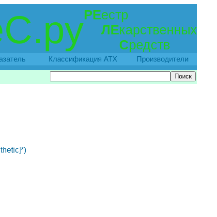
РЕ
естр
С.ру
ЛЕ
карственных
С
редств
азатель
Классификация АТХ
Производители
etic]*)