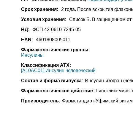
Срок хранения:
2 года. После вскрытия флаконы 
Условия хранения:
Список Б. В защищенном от с
НД:
ФСП 42-0610-7245-05
EAN:
4601808005011
Фармакологические группы:
Инсулины
Классификация АТХ:
[A10AC01] Инсулин человеческий
Состав и форма выпуска:
Инсулин-изофан (чело
Фармакологическое действие:
Гипогликемическ
Производитель:
Фармстандарт-Уфимский витами