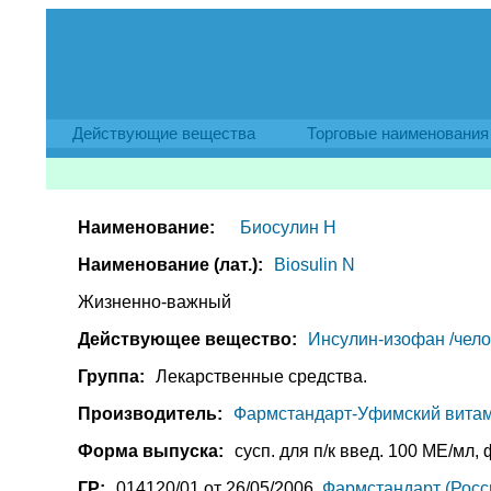
Действующие вещества
Торговые наименования
Наименование:
Биосулин Н
Наименование (лат.):
Biosulin N
Жизненно-важный
Действующее вещество:
Инсулин-изофан /челов
Группа:
Лекарственные средства.
Производитель:
Фармстандарт-Уфимский витам
Форма выпуска:
сусп. для п/к введ. 100 МЕ/мл, ф
ГР:
014120/01 от 26/05/2006,
Фармстандарт (Росс