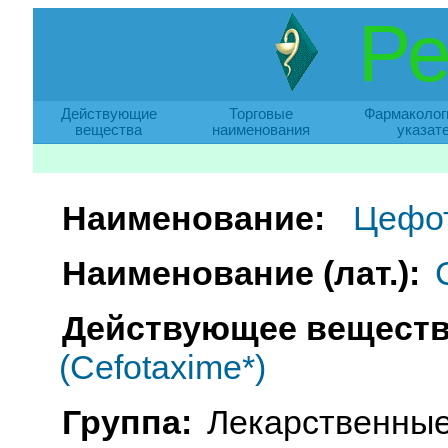
Ре
Действующие
Торговые
Фармаколог
вещества
наименования
указат
Наименование:
Цефот
Наименование (лат.):
Действующее веществ
(Cefotaxime*)
Группа:
Лекарственные