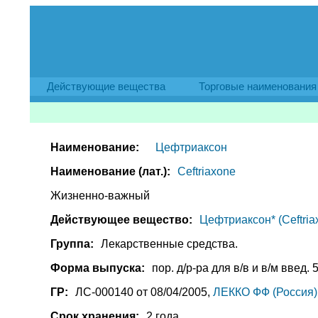
Действующие вещества
Торговые наименования
Наименование:
Цефтриаксон
Наименование (лат.):
Ceftriaxone
Жизненно-важный
Действующее вещество:
Цефтриаксон* (Ceftria
Группа:
Лекарственные средства.
Форма выпуска:
пор. д/р-ра для в/в и в/м введ. 5
ГР:
ЛС-000140 от 08/04/2005,
ЛЕККО ФФ (Россия)
Срок хранения:
2 года