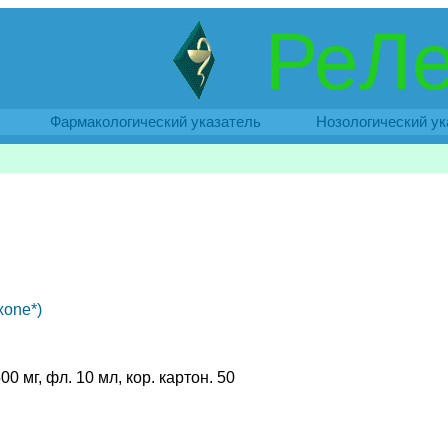
РеЛе
Фармакологический указатель
Нозологический ук
xone*)
00 мг, фл. 10 мл, кор. картон. 50