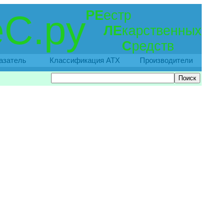
РЕ
естр
С.ру
ЛЕ
карственных
С
редств
азатель
Классификация АТХ
Производители