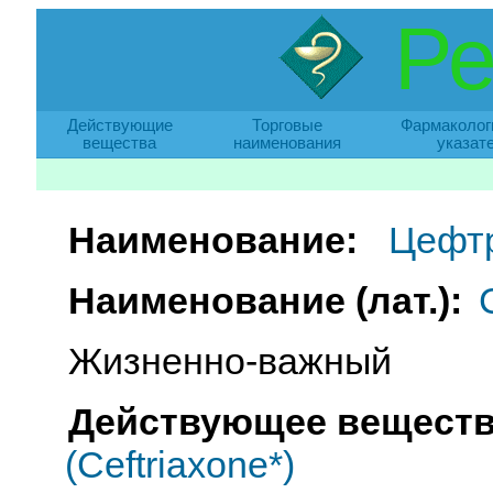
Ре
Действующие
Торговые
Фармаколог
вещества
наименования
указат
Наименование:
Цефт
Наименование (лат.):
Жизненно-важный
Действующее веществ
(Ceftriaxone*)