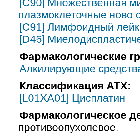
[C90] Множественная м
плазмоклеточные ново 
[C91] Лимфоидный лейк
[D46] Миелодиспластич
Фармакологические г
Алкилирующие средств
Классификация АТХ:
[L01XA01] Цисплатин
Фармакологическое д
противоопухолевое.