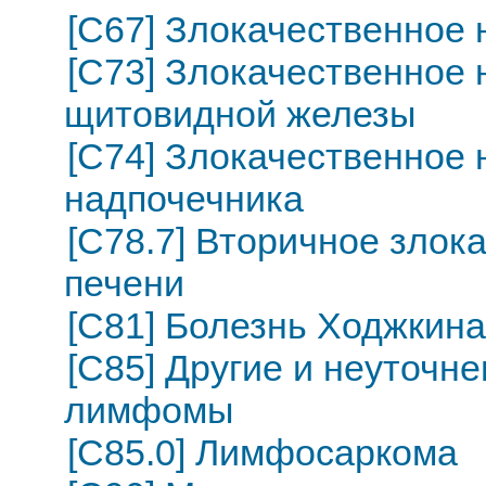
[C67] Злокачественное
[C73] Злокачественное
щитовидной железы
[C74] Злокачественное
надпочечника
[C78.7] Вторичное злок
печени
[C81] Болезнь Ходжкин
[C85] Другие и неуточн
лимфомы
[C85.0] Лимфосаркома