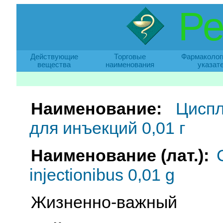
Ре
Действующие
Торговые
Фармаколог
вещества
наименования
указат
Наименование:
Циспл
для инъекций 0,01 г
Наименование (лат.):
injectionibus 0,01 g
Жизненно-важный