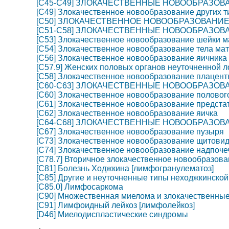
[C45-C49] ЗЛОКАЧЕСТВЕННЫЕ НОВООБРАЗОВ
[C49] Злокачественное новообразование других т
[C50] ЗЛОКАЧЕСТВЕННОЕ НОВООБРАЗОВАНИ
[C51-C58] ЗЛОКАЧЕСТВЕННЫЕ НОВООБРАЗО
[C53] Злокачественное новообразование шейки м
[C54] Злокачественное новообразование тела мат
[C56] Злокачественное новообразование яичника
[C57.9] Женских половых органов неуточненной 
[C58] Злокачественное новообразование плацен
[C60-C63] ЗЛОКАЧЕСТВЕННЫЕ НОВООБРАЗО
[C60] Злокачественное новообразование половог
[C61] Злокачественное новообразование предста
[C62] Злокачественное новообразование яичка
[C64-C68] ЗЛОКАЧЕСТВЕННЫЕ НОВООБРАЗО
[C67] Злокачественное новообразование пузыря
[C73] Злокачественное новообразование щитови
[C74] Злокачественное новообразование надпоче
[C78.7] Вторичное злокачественное новообразова
[C81] Болезнь Ходжкина [лимфогранулематоз]
[C85] Другие и неуточненные типы неходжкинск
[C85.0] Лимфосаркома
[C90] Множественная миелома и злокачественны
[C91] Лимфоидный лейкоз [лимфолейкоз]
[D46] Миелодиспластические синдромы