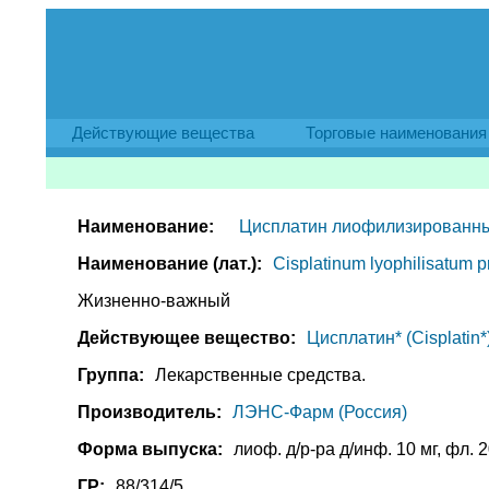
Действующие вещества
Торговые наименования
Наименование:
Цисплатин лиофилизированный
Наименование (лат.):
Cisplatinum lyophilisatum pr
Жизненно-важный
Действующее вещество:
Цисплатин* (Cisplatin*
Группа:
Лекарственные средства.
Производитель:
ЛЭНС-Фарм (Россия)
Форма выпуска:
лиоф. д/р-ра д/инф. 10 мг, фл. 2
ГР:
88/314/5