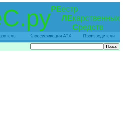
РЕ
естр
С.ру
ЛЕ
карственных
С
редств
азатель
Классификация АТХ
Производители