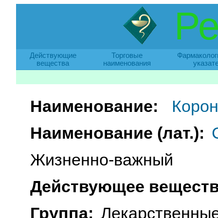
Ре
Действующие
Торговые
Фармаколог
вещества
наименования
указат
Наименование:
Коро
Наименование (лат.):
Жизненно-важный
Действующее веществ
Группа:
Лекарственные