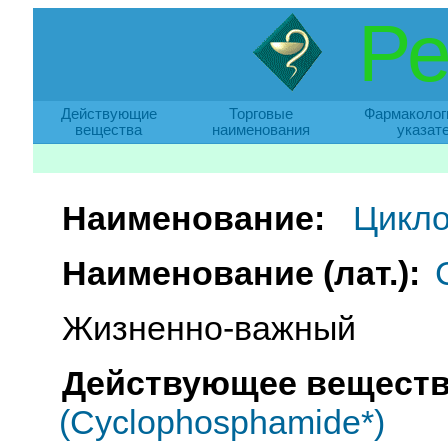
Ре
Действующие
Торговые
Фармаколог
вещества
наименования
указат
Наименование:
Цикл
Наименование (лат.):
Жизненно-важный
Действующее веществ
(Cyclophosphamide*)