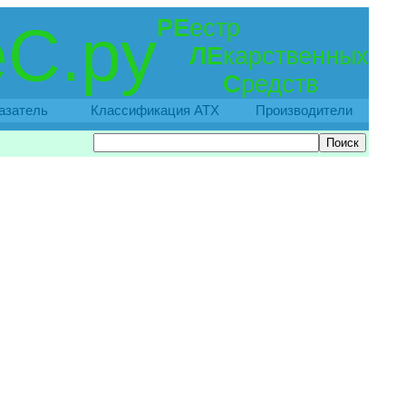
РЕ
естр
С.ру
ЛЕ
карственных
С
редств
азатель
Классификация АТХ
Производители