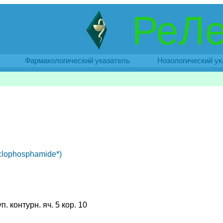
РеЛе
Фармакологический указатель
Нозологический ук
lophosphamide*)
уп. контурн. яч. 5 кор. 10