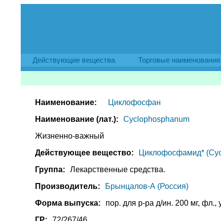
Действующие вещества
Торговые наименования
Наименование:
Циклофосфан
Наименование (лат.):
Cyclophosphanum
Жизненно-важный
Действующее вещество:
Циклофосфамид* (Cyc
Группа:
Лекарственные средства.
Производитель:
Брынцалов-А (Россия)
Форма выпуска:
пор. для р-ра д/ин. 200 мг, фл., 
ГР:
72/267/46