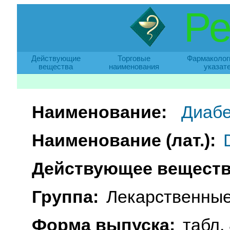
Ре
Действующие
Торговые
Фармаколог
вещества
наименования
указат
Наименование:
Диаб
Наименование (лат.):
Действующее веществ
Группа:
Лекарственные
Форма выпуска:
табл. 