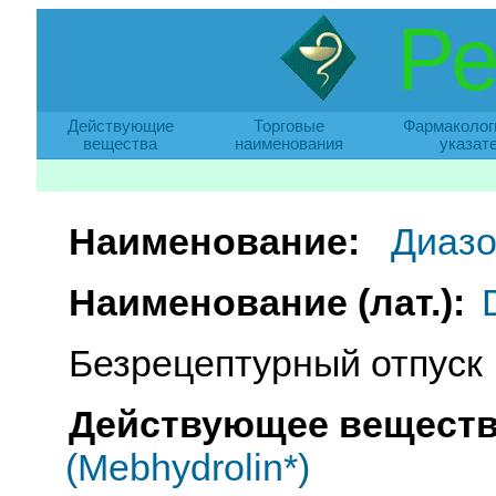
Ре
Действующие
Торговые
Фармаколог
вещества
наименования
указат
Наименование:
Диазо
Наименование (лат.):
Безрецептурный отпуск
Действующее веществ
(Mebhydrolin*)