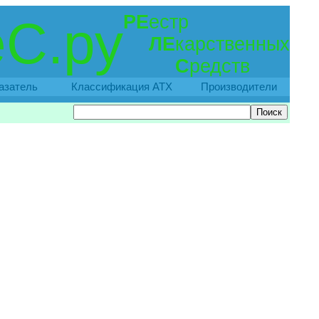
РЕ
естр
С.ру
ЛЕ
карственных
С
редств
азатель
Классификация АТХ
Производители