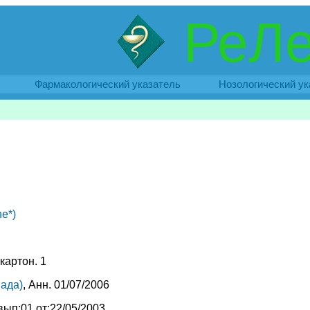
РеЛе
Фармакологический указатель
Нозологический ук
e*)
 картон. 1
нада)
, Анн. 01/07/2006
ып:01 от:22/05/2003