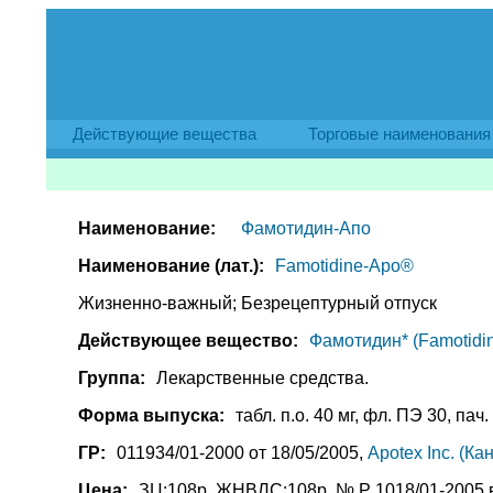
Действующие вещества
Торговые наименования
Наименование:
Фамотидин-Апо
Наименование (лат.):
Famotidine-Apo®
Жизненно-важный; Безрецептурный отпуск
Действующее вещество:
Фамотидин* (Famotidin
Группа:
Лекарственные средства.
Форма выпуска:
табл. п.о. 40 мг, фл. ПЭ 30, пач.
ГР:
011934/01-2000 от 18/05/2005,
Apotex Inc. (Ка
Цена:
ЗЦ:108р. ЖНВЛС:108р. № Р 1018/01-2005 в