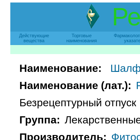
Ре
Действующие
Торговые
Фармаколог
вещества
наименования
указат
Наименование:
Шалф
Наименование (лат.):
Безрецептурный отпуск
Группа:
Лекарственные
Производитель:
Фито