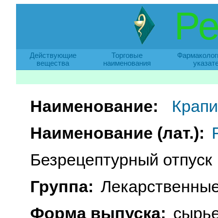
Ре
Действующие
Торговые
Фармаколог
вещества
наименования
указат
Наименование:
Крапи
Наименование (лат.):
Безрецептурный отпуск
Группа:
Лекарственные
Форма выпуска:
сырье