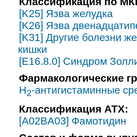
Классификация по МКБ
[K25] Язва желудка
[K26] Язва двенадцатип
[K31] Другие болезни ж
кишки
[E16.8.0] Синдром Золл
Фармакологические г
H
-антигистаминные ср
2
Классификация АТХ:
[A02BA03] Фамотидин