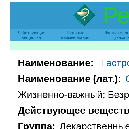
Ре
Действующие
Торговые
Фармаколог
вещества
наименования
указат
Наименование:
Гастр
Наименование (лат.):
Жизненно-важный; Безр
Действующее веществ
Группа:
Лекарственные