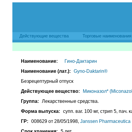
Действующие вещества
Торговые наименования
Наименование:
Гино-Дактарин
Наименование (лат.):
Gyno-Daktarin®
Безрецептурный отпуск
Действующее вещество:
Миконазол* (Miconazol
Группа:
Лекарственные средства.
Форма выпуска:
супп. ваг. 100 мг, стрип 5, пач. 
ГР:
008629 от 28/05/1998,
Janssen Pharmaceutica 
Срок хранения:
5 лет