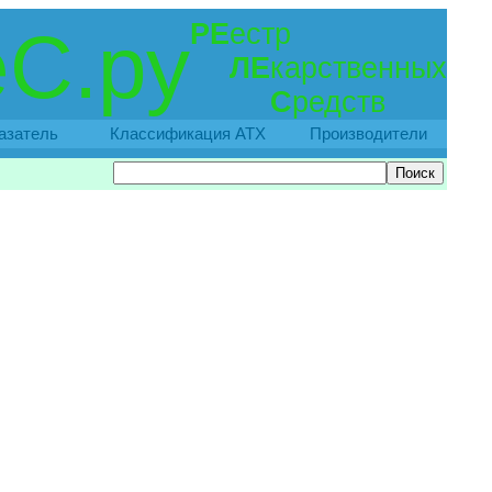
РЕ
естр
С.ру
ЛЕ
карственных
С
редств
азатель
Классификация АТХ
Производители